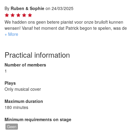
instrumentals, die iedereen omver blies. Super getalenteerd en
By
Ruben & Sophie
on 24/03/2025
professioneel - boek hem, je zult er geen spijt van krijgen!
We hadden ons geen betere pianist voor onze bruiloft kunnen
wensen! Vanaf het moment dat Patrick begon te spelen, was de
sfeer pure magie. Zijn R&B en popcovers waren soulvol en
elegant, waardoor elk moment zo speciaal voelde. Onze gasten
konden niet stoppen met praten over de muziek! Een echte
aanrader!
Practical information
Number of members
1
Plays
Only musical cover
Maximum duration
180 minutes
Minimum requirements on stage
Geen