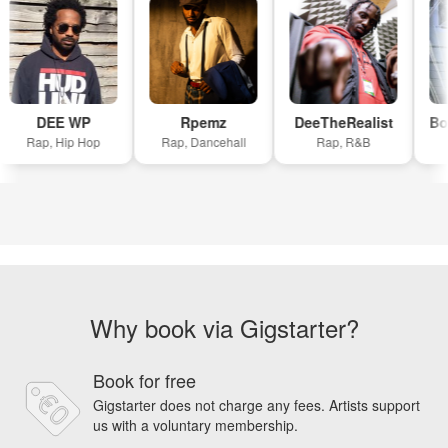
DEE WP
Rpemz
DeeTheRealist
Bos
Rap, Hip Hop
Rap, Dancehall
Rap, R&B
Why book via Gigstarter?
Book for free
Gigstarter does not charge any fees. Artists support
us with a voluntary membership.