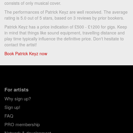
consists of only musical cover.
The performances of Patrick Keyz are well received. The average
rating is 5.0 out of 5 stars, based on 3 reviews by prior bookers.
Patrick Keyz has a price indication of £500 - £1200 for gigs. Keep
in mind that things like sound equipment, travelling distance and
play time typically influence the definitive price. Don't hesitate to
contact the artist!
Book Patrick Keyz now
For artists
Why sign up?
Sign up!
FAQ
PRO membership
Network & development