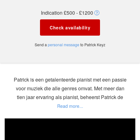
Indication £500 - £1200
Check availability
Send a
personal message
to Patrick Keyz
Patrick is een getalenteerde pianist met een passie
voor muziek die alle genres omvat. Met meer dan
tien jaar ervaring als pianist, beheerst Patrick de
kunst van het boeien van het publiek met zijn
muziek. Zijn specialiteit is het spelen van RnB,
Soul, Hip-hop en Popmuziek, en hij heeft een
reputatie opgebouwd voor het bepalen van de sfeer