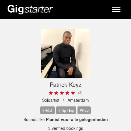
Toggle
navigati
Patrick Keyz
(3)
Soloartist /
Amsterdam
#R&B
#Hip Hop
#Pop
Sounds like
Pianist voor alle gelegenheden
3 verified bookings