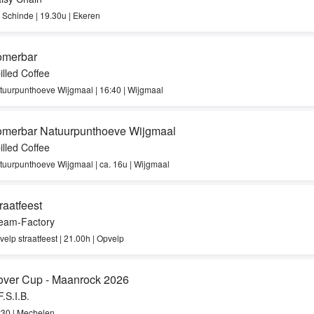
 Schinde | 19.30u | Ekeren
omerbar
illed Coffee
tuurpunthoeve Wijgmaal | 16:40 | Wijgmaal
omerbar Natuurpunthoeve Wijgmaal
illed Coffee
tuurpunthoeve Wijgmaal | ca. 16u | Wijgmaal
raatfeest
eam-Factory
velp straatfeest | 21.00h | Opvelp
ver Cup - Maanrock 2026
F.S.I.B.
:30 | Mechelen