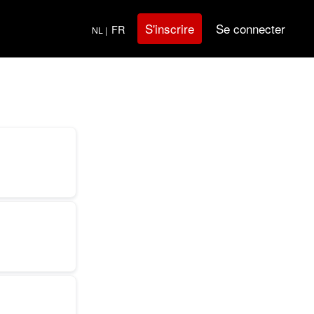
Se connecter
S'inscrire
FR
NL |