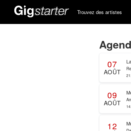
Trouvez des artistes
Agend
07
La
Re
AOÛT
21
09
Mo
Am
AOÛT
14
12
Mu
Da