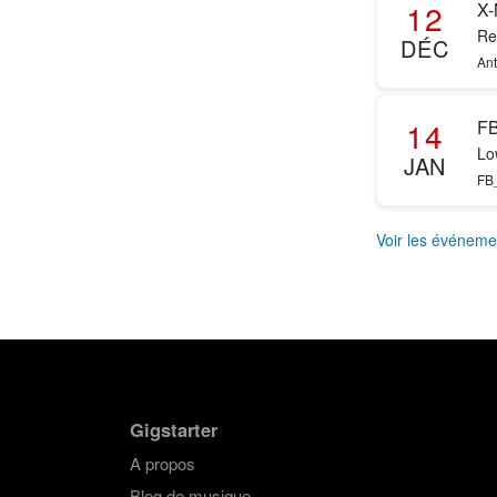
12
X-
Re
DÉC
Ant
14
FB
Lo
JAN
FB
Voir les événeme
Gigstarter
A propos
Blog de musique