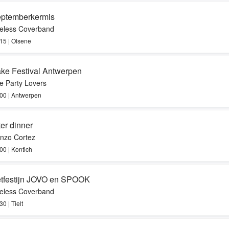
ptemberkermis
eless Coverband
15 | Olsene
ke Festival Antwerpen
e Party Lovers
00 | Antwerpen
ter dinner
nzo Cortez
00 | Kontich
tfestijn JOVO en SPOOK
eless Coverband
30 | Tielt