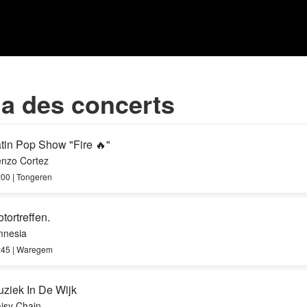
a des concerts
tin Pop Show "Fire 🔥"
nzo Cortez
:00 | Tongeren
tortreffen.
nesia
:45 | Waregem
ziek In De Wijk
isy Chain