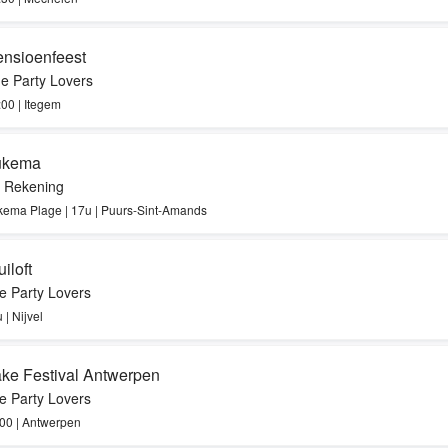
nsioenfeest
e Party Lovers
:00 | Itegem
ukema
 Rekening
ema Plage | 17u | Puurs-Sint-Amands
uiloft
e Party Lovers
 | Nijvel
ke Festival Antwerpen
e Party Lovers
00 | Antwerpen