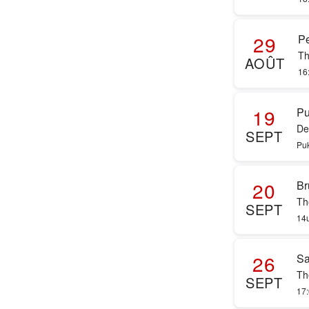
29
Pe
Th
AOÛT
16
19
P
De
SEPT
Puk
20
Br
Th
SEPT
14u
26
Sa
Th
SEPT
17: