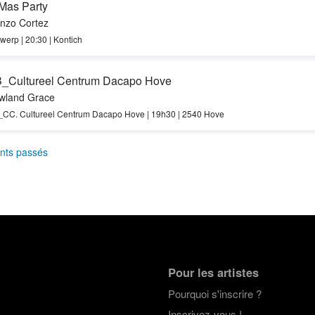
Mas Party
nzo Cortez
werp | 20:30 | Kontich
_Cultureel Centrum Dacapo Hove
wland Grace
_CC. Cultureel Centrum Dacapo Hove | 19h30 | 2540 Hove
nts passés
Pour les artistes
Pourquoi s'inscrire ?
Inscrivez-vous !