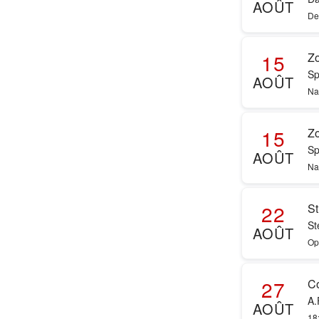
AOÛT
De
15
Z
Sp
AOÛT
Na
15
Z
Sp
AOÛT
Na
22
St
St
AOÛT
Op
27
Co
A.
AOÛT
18