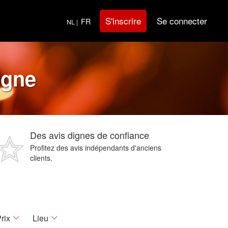
Se connecter
S'inscrire
FR
NL |
igne
Des avis dignes de confiance
Profitez des avis indépendants d'anciens
clients.
rix
Lieu