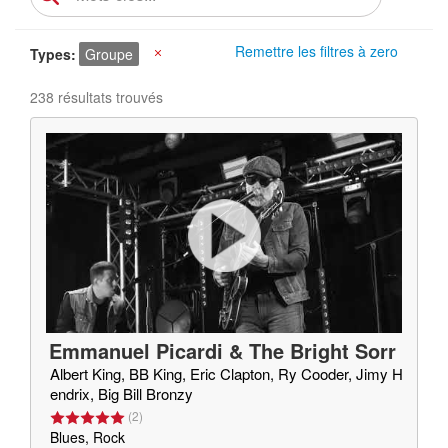
Remettre les filtres à zero
Types
Groupe
X
238 résultats trouvés
Emmanuel Picardi & The Bright Sorr
ow
Albert King, BB King, Eric Clapton, Ry Cooder, Jimy H
endrix, Big Bill Bronzy
(
2
)
Blues, Rock