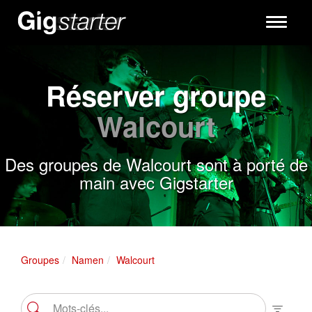
Toggle
navigati
Réserver groupe
Walcourt
Des groupes de Walcourt sont à porté de
main avec Gigstarter
Groupes
Namen
Walcourt