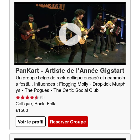
PanKart - Artiste de l'Année Gigstart
er 2020
Un groupe belge de rock celtique engagé et néanmoin
s festif... Influences : Flogging Molly - Dropkick Murph
ys - The Pogues - The Celtic Social Club
(
3
)
Celtique, Rock, Folk
€1500
Voir le profil
Reserver Groupe