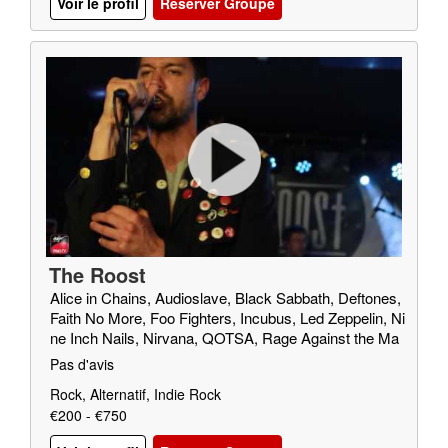
Voir le profil
Reserver Groupe
The Roost
Alice in Chains, Audioslave, Black Sabbath, Deftones,
Faith No More, Foo Fighters, Incubus, Led Zeppelin, Ni
ne Inch Nails, Nirvana, QOTSA, Rage Against the Ma
chine, Red Fang, Royal Blood, SOAD, Soundgarden, T
Pas d'avis
riggerfinger, Truck Fighters, Wolfmother
Rock, Alternatif, Indie Rock
€200 - €750